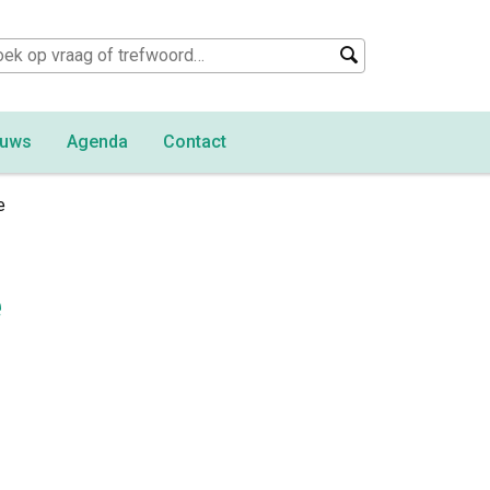
euws
Agenda
Contact
e
e