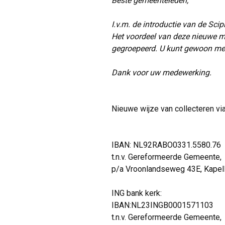
Beste gemeenteleden,
I.v.m. de introductie van de Sci
Het voordeel van deze nieuwe me
gegroepeerd.
U kunt gewoon met
Dank voor uw medewerking.
Nieuwe wijze van collecteren vi
IBAN: NL92RABO0331.5580.76
t.n.v. Gereformeerde Gemeente,
p/a Vroonlandseweg 43E, Kapel
ING bank kerk:
IBAN:NL23INGB0001571103
t.n.v. Gereformeerde Gemeente,