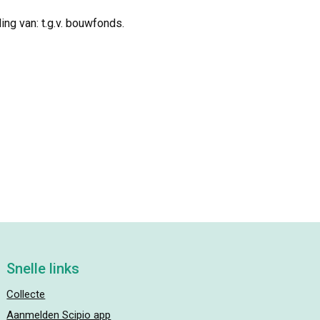
g van: t.g.v. bouwfonds.
Snelle links
Collecte
Aanmelden Scipio app